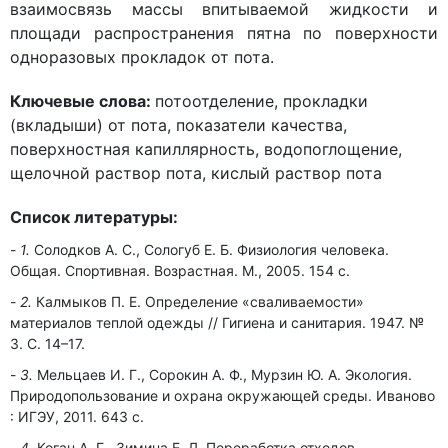
взаимосвязь массы впитываемой жидкости и
площади распространения пятна по поверхности
одноразовых прокладок от пота.
Ключевые слова:
потоотделение, прокладки
(вкладыши) от пота, показатели качества,
поверхностная капиллярность, водопоглощение,
щелочной раствор пота, кислый раствор пота
Список литературы:
1.
Солодков А. С., Сологуб Е. Б. Физиология человека.
Общая. Спортивная. Возрастная. М., 2005. 154 с.
2.
Калмыков П. Е. Определение «сваливаемости»
материалов теплой одежды // Гигиена и санитария. 1947. №
3. С. 14–17.
3.
Мельцаев И. Г., Сорокин А. Ф., Мурзин Ю. А. Экология.
Природопользование и охрана окружающей̆ среды. Иваново
: ИГЭУ, 2011. 643 с.
4.
Коган А. Г., Зимина Е. Л. Переработка отходов