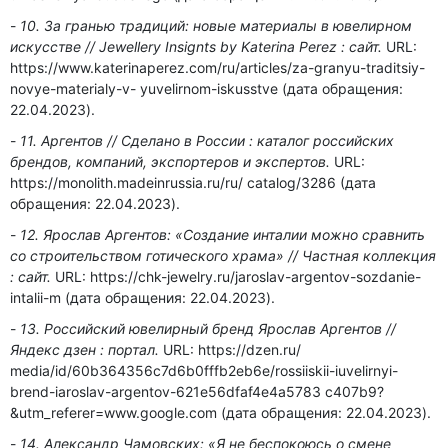
10. За гранью традиций: новые материалы в ювелирном
искусстве // Jewellery Insignts by Katerina Perez : сайт.
URL:
https://www.katerinaperez.com/ru/articles/za-granyu-traditsiy-
novye-materialy-v- yuvelirnom-iskusstve (дата обращения:
22.04.2023).
11. Аргентов // Сделано в России : каталог российских
брендов, компаний, экспортеров и экспертов.
URL:
https://monolith.madeinrussia.ru/ru/ catalog/3286 (дата
обращения: 22.04.2023).
12. Ярослав Аргентов: «Создание инталии можно сравнить
со строительством готического храма» // Частная коллекция
: сайт.
URL: https://chk-jewelry.ru/jaroslav-argentov-sozdanie-
intalii-m (дата обращения: 22.04.2023).
13. Российский ювелирный бренд Ярослав Аргентов //
Яндекс дзен : портал.
URL: https://dzen.ru/
media/id/60b364356c7d6b0fffb2eb6e/rossiiskii-iuvelirnyi-
brend-iaroslav-argentov-621e56dfaf4e4a5783 c407b9?
&utm_referer=www.google.com (дата обращения: 22.04.2023).
14. Александр Чамовских: «Я не беспокоюсь о смене