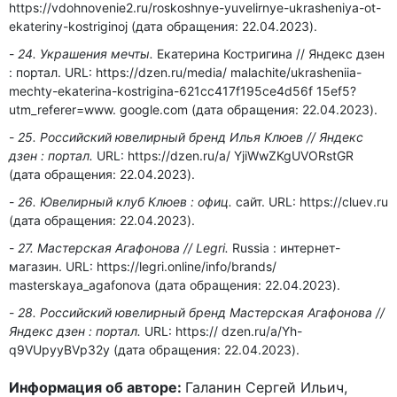
https://vdohnovenie2.ru/roskoshnye-yuvelirnye-ukrasheniya-ot-
ekateriny-kostriginoj (дата обращения: 22.04.2023).
24. Украшения мечты.
Екатерина Костригина // Яндекс дзен
: портал. URL: https://dzen.ru/media/ malachite/ukrasheniia-
mechty-ekaterina-kostrigina-621cc417f195ce4d56f 15ef5?
utm_referer=www. google.com (дата обращения: 22.04.2023).
25. Российский ювелирный бренд Илья Клюев // Яндекс
дзен : портал.
URL: https://dzen.ru/a/ YjiWwZKgUVORstGR
(дата обращения: 22.04.2023).
26. Ювелирный клуб Клюев : офиц.
сайт. URL: https://cluev.ru
(дата обращения: 22.04.2023).
27. Мастерская Агафонова // Legri.
Russia : интернет-
магазин. URL: https://legri.online/info/brands/
masterskaya_agafonova (дата обращения: 22.04.2023).
28. Российский ювелирный бренд Мастерская Агафонова //
Яндекс дзен : портал.
URL: https:// dzen.ru/a/Yh-
q9VUpyyBVp32y (дата обращения: 22.04.2023).
Информация об авторе:
Галанин Сергей Ильич,