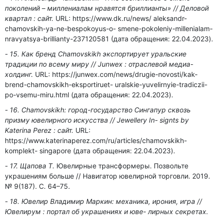
поколений – миллениалам нравятся бриллианты» // Деловой
квартал : сайт.
URL: https://www.dk.ru/news/ aleksandr-
chamovskih-ya-ne-bespokoyus-o- smene-pokoleniy-millenialam-
nravyatsya-brillianty-237120581 (дата обращения: 22.04.2023).
15. Как бренд Chamovskikh экспортирует уральские
традиции по всему миру // Junwex : отраслевой медиа-
холдинг.
URL: https://junwex.com/news/drugie-novosti/kak-
brend-chamovskikh-eksportiruet- uralskie-yuvelirnyie-tradiczii-
po-vsemu-miru.html (дата обращения: 22.04.2023).
16. Chamovskikh: город-государство Сингапур сквозь
призму ювелирного искусства // Jewellery In- signts by
Katerina Perez : сайт.
URL:
https://www.katerinaperez.com/ru/articles/chamovskikh-
komplekt- singapore (дата обращения: 22.04.2023).
17. Щапова Т.
Ювелирные трансформеры. Позвольте
украшениям больше // Навигатор ювелирной торговли. 2019.
№ 9(187). С. 64–75.
18. Ювелир Владимир Маркин: механика, ирония, игра //
Ювелирум : портал об украшениях и юве- лирных секретах.