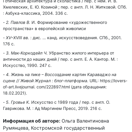
Готическая архитектура и схоластика / пер. с нем. И. В.
Хмелевских, Е. Ю. Козиной ; пер. с англ. Л. Н. Житковой. СПб.
: Азбука-классика, 2004. 336 с.
2. Павлов В.
И. Формирование «художественного
пространства» в европейской живописи
XV–XVIII вв.
: дис. … канд. искусствоведения. СПб., 2001.
176 с.
3. Мак-Коркодейл Ч.
Убранство жилого интерьера от
античности до наших дней / пер. с англ. Е. А. Кантор. М. :
Искусство, 1990. 247 с.
4. Жизнь на пике – Воссоздание картин Караваджо на
сцене // Живой Журнал : блог-платформа.
URL: https://lovers-
of-art.livejournal. com/222897.html (дата обращения:
18.02.2021).
5. Гровье К.
Искусство с 1989 года / пер. с англ. О.
Гаврикова. М. : Ад Маргинем Пресс, 2019. 216 с.
Информация об авторе:
Ольга Валентиновна
Румянцева, Костромской государственный