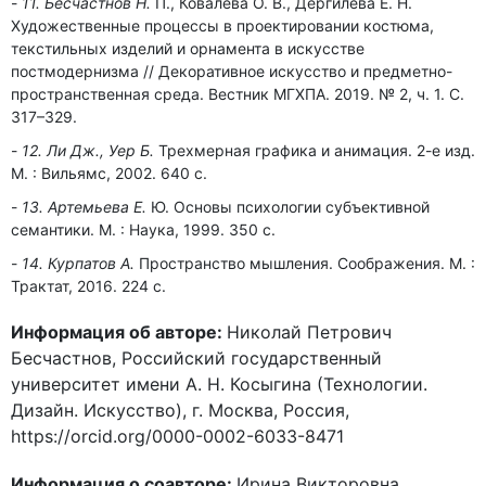
11. Бесчастнов Н.
П., Ковалева О. В., Дергилёва Е. Н.
Художественные процессы в проектировании костюма,
текстильных изделий и орнамента в искусстве
постмодернизма // Декоративное искусство и предметно-
пространственная среда. Вестник МГХПА. 2019. № 2, ч. 1. С.
317–329.
12. Ли Дж., Уер Б.
Трехмерная графика и анимация. 2-е изд.
М. : Вильямс, 2002. 640 с.
13. Артемьева Е.
Ю. Основы психологии субъективной
семантики. М. : Наука, 1999. 350 с.
14. Курпатов А.
Пространство мышления. Соображения. М. :
Трактат, 2016. 224 с.
Информация об авторе:
Николай Петрович
Бесчастнов, Российский государственный
университет имени А. Н. Косыгина (Технологии.
Дизайн. Искусство), г. Москва, Россия,
https://orcid.org/0000-0002-6033-8471
Информация о соавторе:
Ирина Викторовна