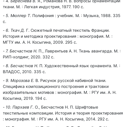
4. Береснева В.
Я., Романова Н. В. Вопросы орнаментации
ткани. М. : Легкая индустрия, 1977. 190 с.
5. Мюллер Т.
Полифония : учебник. М. : Музыка, 1988. 335
с.
6. Ткач Д.
Г. Сюжетный печатный текстиль Франции.
История и методика проектирования : монография. М. :
МГТУ им. А. Н. Косыгина, 2009. 295 с.
7. Бесчастнов Н.
П., Лаврентьев А. Н. Ткань авангарда. М. :
РИП-холдинг, 2020. 332 с.
8. Бесчастнов Н.
П. Художественный язык орнамента. М. :
ВЛАДОС, 2010. 335 с.
9. Морозова Е.
В. Рисунок русской набивной ткани.
Специфика композиционного построения и трактовки
изобразительных мотивов : монография. М. : РГУ им. А. Н.
Косыгина, 2019. 194 с.
10. Пархаев Г.
О., Бесчастнов Н. П. Шрифтовые
текстильные композиции. История и теория проектирования
: монография. М. : РГУ им. А. Н. Косыгина, 2014. 292 с.