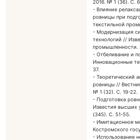
2016. № 1 (36). С. 
Влияние релакса
ровницы при подго
текстильной промы
Модернизация си
технологий // Изв
промышленности. 20
Отбеливание и по
Инновационные тех
37.
Теоретический а
ровницы // Вестни
№ 1 (32). С. 19-22.
Подготовка ровн
Известия высших 
(345). С. 51-55.
Имитационное мо
Костромского госу
Использование н