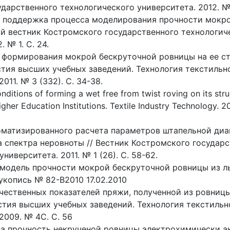
дарственного технологического университета. 2012. № 1
 поддержка процесса моделирования прочности мокро
ый вестник Костромского государственного технологич
. № 1. С. 24.
 формирования мокрой бескруточной ровницы на ее ст
стия высших учебных заведений. Технология текстильн
11. № 3 (332). С. 34-38.
onditions of forming a wet free from twist roving on its stru
gher Education Institutions. Textile Industry Technology. 2
матизированного расчета параметров штапельной ди
а спектра неровноты // Вестник Костромского государ
ниверситета. 2011. № 1 (26). С. 58-62.
модель прочности мокрой бескруточной ровницы из ль
копись № 82-В2010 17.02.2010
чественных показателей пряжи, полученной из ровниц
стия высших учебных заведений. Технология текстильн
009. № 4C. С. 56
на прочность некрученой ровницы электрохимически а