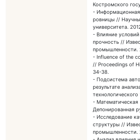
Костромского госу
Информационная
ровницы // Научн
университета. 2012
Влияние условий
прочность // Изве
промышленности. 20
Influence of the c
// Proceedings of Hi
34-38.
Подсистема авто
результате анализ
технологического у
Математическая 
Депонированная ру
Исследование ка
структуры // Изве
промышленности. 2
Анализ влияния 