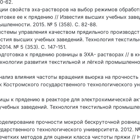
60-62.
ции свойств эха-растворов на выбор режимов обработ
товке ее к прядению // Известия высших учебных заве
шленности. 2015. № 5 (358). С. 82-88.
стемы управления качеством прядильного производст
естия высших учебных заведений. Технология текстиль
14. № 5 (353). С. 147-151.
дготовка к прядению ровницы в ЭХА- растворах // в кн
нологии развития текстильной и лёгкой промышленност
нализ влияния частоты вращения вьюрка на прочность
к Костромского государственного технологического ун
ицы к прядению в реакторе для электрохимической ак
учебных заведений. Технология текстильной промышлен
делирование прочности мокрой бескруточной ровницы
дарственного технологического университета. 2012. № 1
ечетких методов для оценки класса чистоты пряжи // 