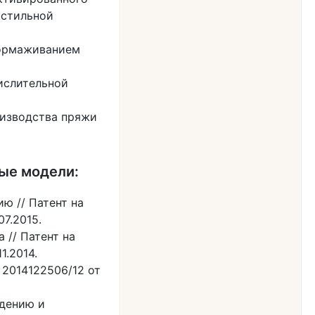
кстильной
тормаживанием
ислительной
оизводства пряжи
ные модели:
ю // Патент на
07.2015.
 // Патент на
1.2014.
№ 2014122506/12 от
ядению и