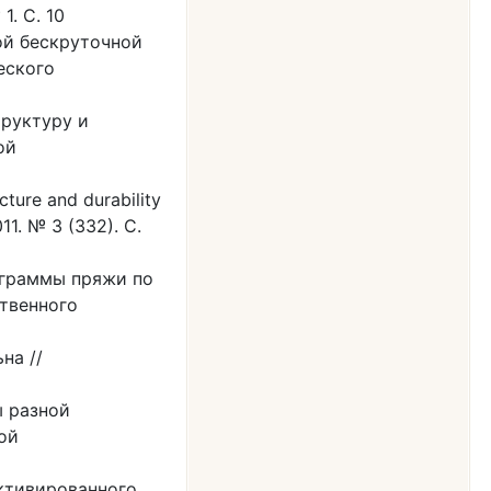
. С. 10
й бескруточной
еского
руктуру и
ой
cture and durability
011. № 3 (332). С.
аграммы пряжи по
ственного
на //
ы разной
ой
ктивированного