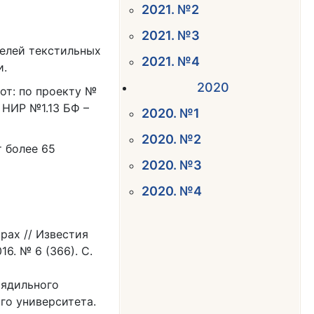
2021. №2
2021. №3
телей текстильных
2021. №4
и.
2020
от: по проекту №
 НИР №1.13 БФ –
2020. №1
2020. №2
 более 65
2020. №3
2020. №4
рах // Известия
6. № 6 (366). С.
рядильного
го университета.