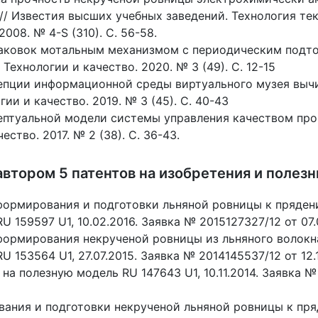
// Известия высших учебных заведений. Технология те
008. № 4-S (310). С. 56-58.
аковок мотальным механизмом с периодическим под
 Технологии и качество. 2020. № 3 (49). С. 12-15
епции информационной среды виртуального музея выч
гии и качество. 2019. № 3 (45). С. 40-43
ептуальной модели системы управления качеством пр
ество. 2017. № 2 (38). С. 36-43.
втором 5 патентов на изобретения и полез
формирования и подготовки льняной ровницы к прядени
 159597 U1, 10.02.2016. Заявка № 2015127327/12 от 07.
формирования некрученой ровницы из льняного волокна
 153564 U1, 27.07.2015. Заявка № 2014145537/12 от 12.1
 на полезную модель RU 147643 U1, 10.11.2014. Заявка 
ания и подготовки некрученой льняной ровницы к пр