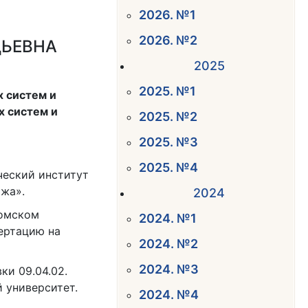
2026. №1
2026. №2
ДЬЕВНА
2025
2025. №1
х систем и
 систем и
2025. №2
2025. №3
2025. №4
ческий институт
ажа».
2024
ромском
2024. №1
ертацию на
2024. №2
2024. №3
ки 09.04.02.
 университет.
2024. №4